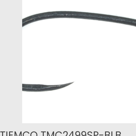
TIEMCO TMC2499SP-BLB